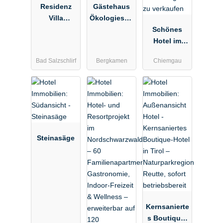
Residenz
Gästehaus
Villa
Ökologiestat
Söderberg
ion
Schönes
Hotel im
Chiemgau
Bad Salzschlirf
Bergkamen
Chiemgau
zu verkaufen
Steinasäge
Kernsanierte
s Boutique-