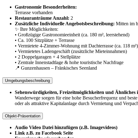
Gastronomie Besonderheiten:
Terrasse vorhanden
Restauranträume Anzahl:
2
Zusätzliche Individuelle Angebotsbeschreibung:
Mitten im 
✨ Ihre Möglichkeiten:
• Großzügige Gastronomieeinheit (ca. 180 m², leerstehend)
• Ca. 100 Sitzplätze + Terrasse
• Vermietete 4-Zimmer-Wohnung mit Dachterrasse (ca. 118 m²)
• Vermietetes Ladengeschäft (zusätzliche Mieteinnahmen)
• 2 Doppelgaragen + 4 Stellplätze
• Zentrale Innenstadtlage & hohe touristische Nachfrage
📍 Gunzenhausen – Fränkisches Seenland
Umgebungsbeschreibung
Sehenswürdigkeiten, Freizeitmöglichkeiten und Ähnliches 
Wanderwege sorgen für eine hohe Besucherfrequenz und beste Vo
oder als attraktive Kapitalanlage durch Vermietung und Verpac
Objekt-Präsentation
Audio Video Datei hinzufügen (z.B. Imagevideos)
Link z.B. zu Facebook Seite