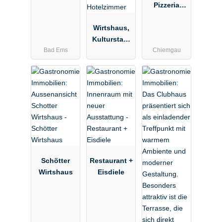
Pizzeria
pachten
Wirtshaus,
Kulturstadl
Bad Ems
Chiemgau
& 12 neue
Hotelzimmer
Schötter
Restaurant +
Wirtshaus
Eisdiele