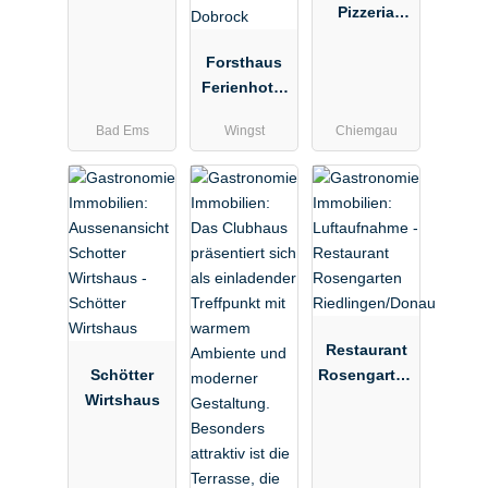
Pizzeria
pachten
Forsthaus
Ferienhotel
am Dobrock
Bad Ems
Wingst
Chiemgau
Restaurant
Schötter
Rosengarten
Wirtshaus
Riedlingen/D
onau