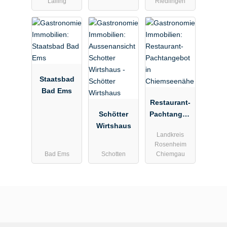
Lalling
Riedlingen
& 12 neue
Hotelzimmer
Staatsbad
Bad Ems
Restaurant-
Schötter
Pachtangeb
Wirtshaus
ot in
Landkreis
Chiemseenä
Rosenheim
he
Bad Ems
Schotten
Chiemgau