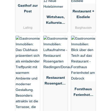
Gasthof zur
Post
Restaurant +
Wirtshaus,
Eisdiele
Kulturstadl
Lalling
Burghausen
& 12 neue
Hotelzimmer
Restaurant
Rosengarten
Riedlingen/D
Forsthaus
onau
Ferienhotel
am Dobrock