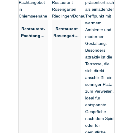
Restaurant-
Restaurant
Pachtangeb
Rosengarten
ot in
Riedlingen/D
Chiemseenä
onau
he