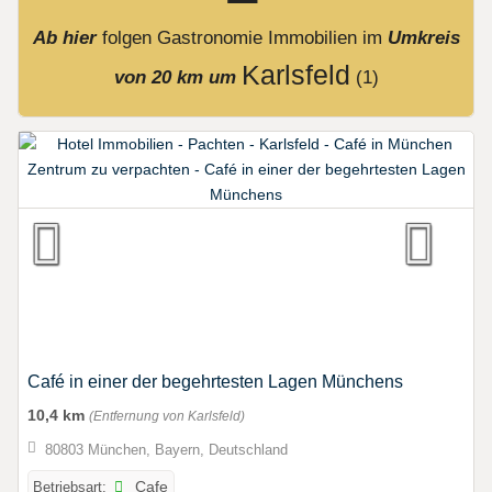
Ab hier
folgen
Gastronomie Immobilien
im
Umkreis
Karlsfeld
von 20 km um
(1)
Café in einer der begehrtesten Lagen Münchens
10,4 km
(Entfernung von Karlsfeld)
80803 München, Bayern, Deutschland
Betriebsart:
Cafe