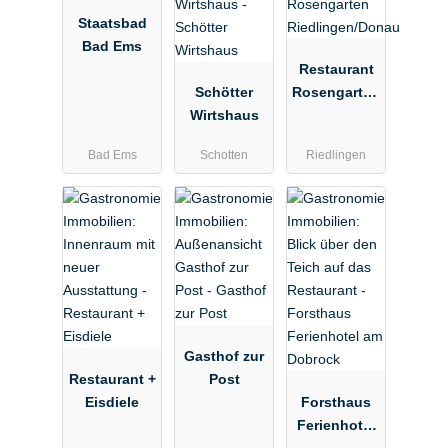
Staatsbad
Bad Ems
Restaurant
Schötter
Rosengarten
Wirtshaus
Riedlingen/D
onau
Bad Ems
Schotten
Riedlingen
Gasthof zur
Restaurant +
Post
Eisdiele
Forsthaus
Ferienhotel
am Dobrock