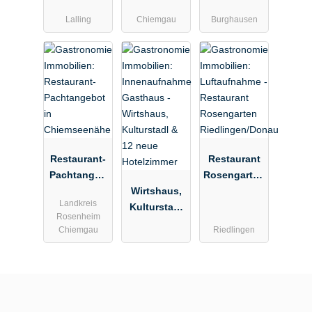
Lalling
Chiemgau
Burghausen
Restaurant-
Restaurant
Pachtangeb
Rosengarten
ot in
Wirtshaus,
Riedlingen/D
Landkreis
Chiemseenä
Kulturstadl
onau
Rosenheim
he
& 12 neue
Chiemgau
Riedlingen
Hotelzimmer